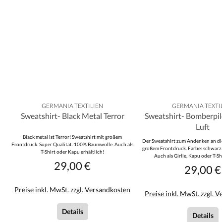
GERMANIA TEXTILIEN
GERMANIA TEXTI
Sweatshirt- Black Metal Terror
Sweatshirt- Bomberpil
Luft
Black metal ist Terror! Sweatshirt mit großem
Der Sweatshirt zum Andenken an die
Frontdruck. Super Qualität. 100% Baumwolle. Auch als
großem Frontdruck. Farbe: schwar
T-Shirt oder Kapu erhältlich!
Auch als Girlie, Kapu oder T-Shi
29,00 €
Regulärer Preis:
29,00 €
Reguläre
Preise inkl. MwSt. zzgl. Versandkosten
Preise inkl. MwSt. zzgl. 
Details
Details