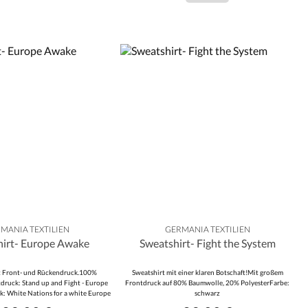
MANIA TEXTILIEN
GERMANIA TEXTILIEN
hirt- Europe Awake
Sweatshirt- Fight the System
t Front- und Rückendruck.100%
Sweatshirt mit einer klaren Botschaft!Mit großem
druck: Stand up and Fight - Europe
Frontdruck auf 80% Baumwolle, 20% PolyesterFarbe:
 White Nations for a white Europe
schwarz