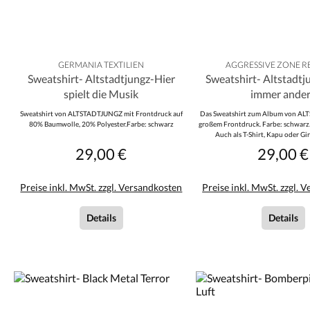
GERMANIA TEXTILIEN
AGGRESSIVE ZONE 
Sweatshirt- Altstadtjungz-Hier
Sweatshirt- Altstadt
spielt die Musik
immer ande
Sweatshirt von ALTSTADTJUNGZ mit Frontdruck auf
Das Sweatshirt zum Album von AL
80% Baumwolle, 20% Polyester.Farbe: schwarz
großem Frontdruck. Farbe: schwar
Auch als T-Shirt, Kapu oder Girl
29,00 €
29,00 €
Regulärer Preis:
Reguläre
Preise inkl. MwSt. zzgl. Versandkosten
Preise inkl. MwSt. zzgl. 
Details
Details