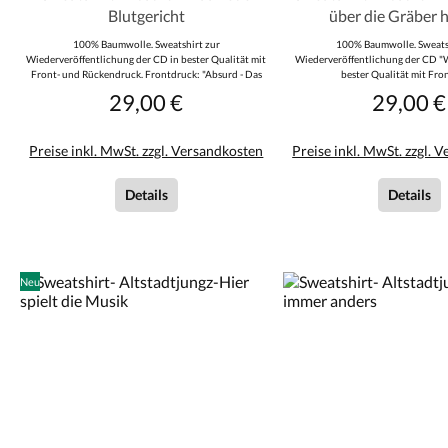
Blutgericht
über die Gräber 
100% Baumwolle. Sweatshirt zur
100% Baumwolle. Sweats
Wiederveröffentlichung der CD in bester Qualität mit
Wiederveröffentlichung der CD "
Front- und Rückendruck. Frontdruck: "Absurd - Das
bester Qualität mit Fro
neue Blutgericht" Rückendruck: "Unbeugsam im
Rückendruck. Frontdruck: "Absurd 
29,00 €
29,00 €
Regulärer Preis:
Reguläre
Untergang - In Stolz auf dem Schafott"
"Und der Tod rast über die G
Preise inkl. MwSt. zzgl. Versandkosten
Preise inkl. MwSt. zzgl. 
Details
Details
Neu