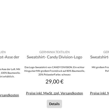
LIEN
GERMANIA TEXTILIEN
GER
ot-Asse der
Sweatshirt- Candy Division-Logo
Sweatshirt-
Das Logo-Sweatshirt von CANDY DIVISION. Ein echter
Mit großem Fro
 Asse der Luft. Mit
Hingucker!Mit großem Frontdruck auf 80% Baumwolle,
Pol
z. 100% Baumwolle.
20% PolyesterFarbe: schwarz
rt erhältlich.
29,00 €
Regulärer Preis:
r Preis:
Preise inkl. MwSt. zzgl. Versandkosten
Preise inkl.
Versandkosten
Details