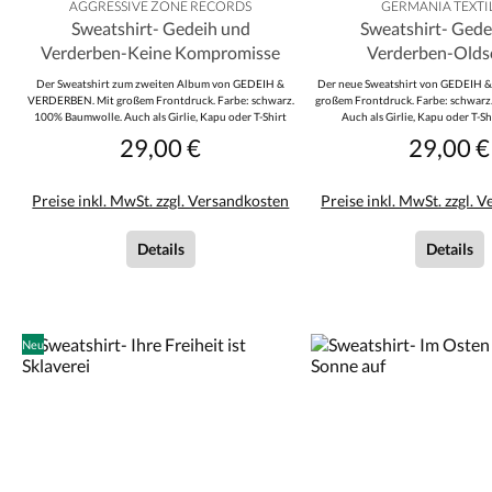
AGGRESSIVE ZONE RECORDS
GERMANIA TEXTI
Sweatshirt- Gedeih und
Sweatshirt- Gede
Verderben-Keine Kompromisse
Verderben-Olds
Der Sweatshirt zum zweiten Album von GEDEIH &
Der neue Sweatshirt von GEDEIH 
VERDERBEN. Mit großem Frontdruck. Farbe: schwarz.
großem Frontdruck. Farbe: schwar
100% Baumwolle. Auch als Girlie, Kapu oder T-Shirt
Auch als Girlie, Kapu oder T-Shi
erhältlich.
29,00 €
29,00 €
Regulärer Preis:
Reguläre
Preise inkl. MwSt. zzgl. Versandkosten
Preise inkl. MwSt. zzgl. 
Details
Details
Neu