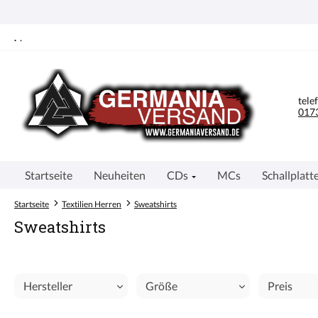
springen
Zur Hauptnavigation springen
.
.
tele
0173
Startseite
Neuheiten
CDs
MCs
Schallplatt
Startseite
Textilien Herren
Sweatshirts
Sweatshirts
Hersteller
Größe
Preis