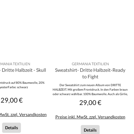
MANIA TEXTILIEN
GERMANIA TEXTILIEN
 Dritte Halbzeit - Skull
Sweatshirt- Dritte Halbzeit-Ready
to Fight
ntdruck auf 80% Baumwolle, 20%
Der Sweatshirt zum neuen Album von DRITTE
yesterFarbe: schwarz
HALBZEIT. Mit großem Frontdruck. In den Farben braun
oder schwarz wählbar. 100% Baumwolle. Auch als Girlie,
29,00 €
Regulärer Preis:
Kapu oder T-Shirt erhältlich.
29,00 €
Regulärer Preis:
 MwSt. zzgl. Versandkosten
Preise inkl. MwSt. zzgl. Versandkosten
Details
Details