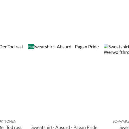
Neu
UKTIONEN
SCHWARZ
er Tod rast
Sweatshirt- Absurd - Pagan Pride
Swea