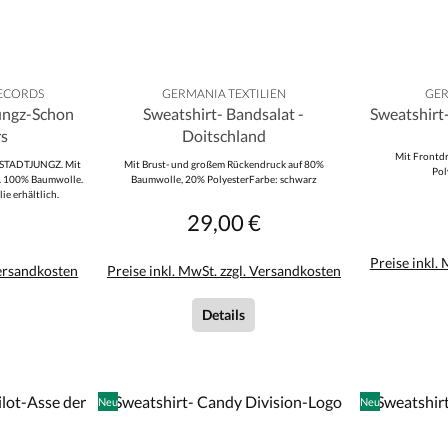
RECORDS
GERMANIA TEXTILIEN
GER
jungz-Schon
Sweatshirt- Bandsalat -
Sweatshirt-
rs
Doitschland
Mit Frontd
TSTADTJUNGZ. Mit
Mit Brust- und großem Rückendruck auf 80%
Pol
z. 100% Baumwolle.
Baumwolle, 20% PolyesterFarbe: schwarz
ie erhältlich.
29,00 €
r Preis:
Regulärer Preis:
Preise inkl.
Versandkosten
Preise inkl. MwSt. zzgl. Versandkosten
Details
Neu
Neu