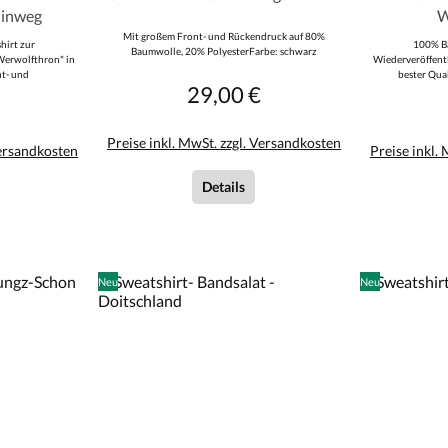
hinweg
W
Mit großem Front- und Rückendruck auf 80%
hirt zur
100% Ba
Baumwolle, 20% PolyesterFarbe: schwarz
Werwolfthron" in
Wiederveröffent
nt- und
bester Qua
29,00 €
Logo" Rückendruck:
Regulärer Preis:
r Preis:
räber hinweg"
Preise inkl. MwSt. zzgl. Versandkosten
Versandkosten
Preise inkl.
Details
Neu
Neu