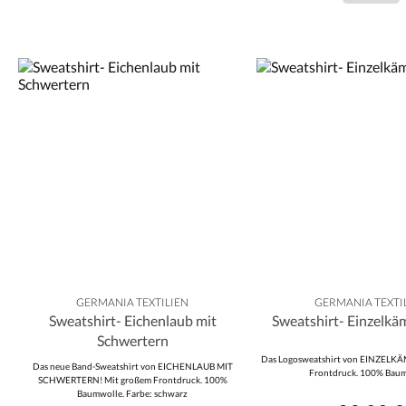
GERMANIA TEXTILIEN
GERMANIA TEXTI
Sweatshirt- Eichenlaub mit
Sweatshirt- Einzelkä
Schwertern
Das Logosweatshirt von EINZELKÄ
Das neue Band-Sweatshirt von EICHENLAUB MIT
Frontdruck. 100% Baum
SCHWERTERN! Mit großem Frontdruck. 100%
Baumwolle. Farbe: schwarz