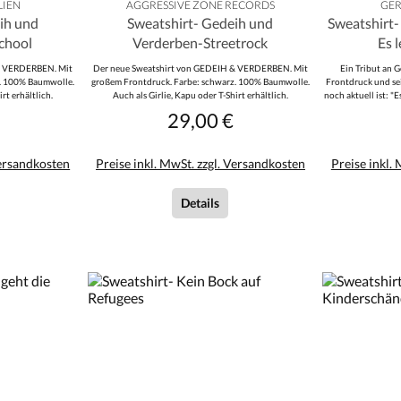
LIEN
AGGRESSIVE ZONE RECORDS
GER
ih und
Sweatshirt- Gedeih und
Sweatshirt-
chool
Verderben-Streetrock
Es 
& VERDERBEN. Mit
Der neue Sweatshirt von GEDEIH & VERDERBEN. Mit
Ein Tribut an 
z. 100% Baumwolle.
großem Frontdruck. Farbe: schwarz. 100% Baumwolle.
Frontdruck und sei
rt erhältlich.
Auch als Girlie, Kapu oder T-Shirt erhältlich.
noch aktuell ist: "
20% P
29,00 €
r Preis:
Regulärer Preis:
Versandkosten
Preise inkl. MwSt. zzgl. Versandkosten
Preise inkl.
Details