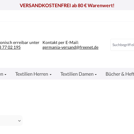
VERSANDKOSTENFREI ab 80 € Warenwert!
fonisch erreibar unter
Kontakt per E-Mail:
 77 02 195
germania-versand@freenet.de
en
Textilien Herren
Textilien Damen
Bücher & Hef