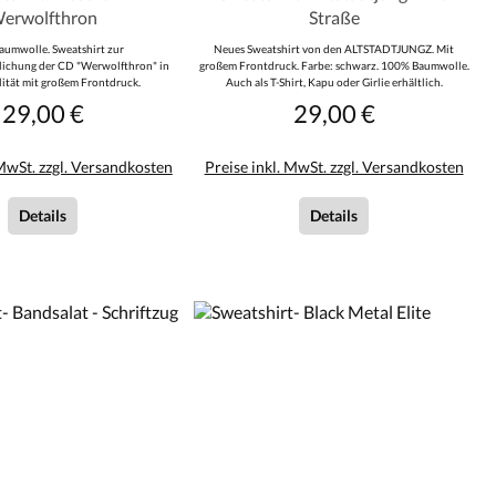
erwolfthron
Straße
umwolle. Sweatshirt zur
Neues Sweatshirt von den ALTSTADTJUNGZ. Mit
lichung der CD "Werwolfthron" in
großem Frontdruck. Farbe: schwarz. 100% Baumwolle.
lität mit großem Frontdruck.
Auch als T-Shirt, Kapu oder Girlie erhältlich.
29,00 €
29,00 €
Regulärer Preis:
Regulärer Preis:
 MwSt. zzgl. Versandkosten
Preise inkl. MwSt. zzgl. Versandkosten
Details
Details