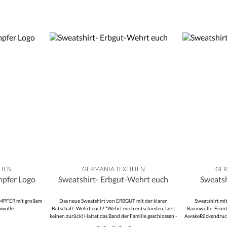
LIEN
GERMANIA TEXTILIEN
GER
mpfer Logo
Sweatshirt- Erbgut-Wehrt euch
Sweats
MPFER mit großem
Das neue Sweatshirt von ERBGUT mit der klaren
Sweatshirt mi
wolle.
Botschaft: Wehrt euch! "Wehrt euch entschieden, lasst
Baumwolle. Front
keinen zurück! Haltet das Band der Familie geschlossen -
AwakeRückendruck:
Es ist eure Pflicht. Die Pflicht zu halten was woanders