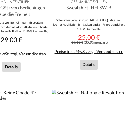
MANIA TEXTILIEN
GERMANIA TEXTILIEN
 Götz von Berlichingen-
Sweatshirt- HH-SW-B
lebe die Freiheit
Schwarzes Sweatshirt in HATE-HATE Qualität mit
Götz von Berlichingen mit großem
kleiner Applikaion im Nacken und am Ärmelbündchen.
ner klaren Botschaft, die auch heute
100 % Baumwolle.
Es lebe die Freiheit!". 80% Baumwolle,
25,00 €
olyesterFarbe: schwarz
Verkaufspreis:
29,00 €
Regulärer Preis:
Regulärer Preis:
39,00 €
(35.9% gespart)
Preise inkl. MwSt. zzgl. Versandkosten
 MwSt. zzgl. Versandkosten
Details
Details