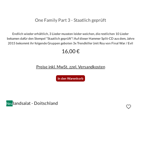
One Family Part 3 - Staatlich geprüft
Endlich wieder erhältlich, 3 Lieder mussten leider weichen, die restlichen 10 Lieder
bekamen dafür den Stempel "Staatlich geprüft"! Auf dieser Hammer Split-CD aus dem, Jahre
2015 bekommt ihr folgende Gruppen geboten 3x Trendkiller (mit Roy von Final War / Evil
Inside am Gesang), 4x Heiliger Krieg, 1x Sniper und 2x Thematik 25. Hier gibt es keine
16,00 €
Regulärer Preis:
Ausfälle und nun Zugriff!
Preise inkl. MwSt. zzgl. Versandkosten
In den Warenkorb
Neu