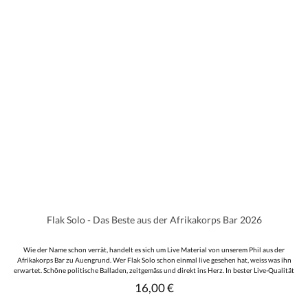
Flak Solo - Das Beste aus der Afrikakorps Bar 2026
Wie der Name schon verrät, handelt es sich um Live Material von unserem Phil aus der
Afrikakorps Bar zu Auengrund. Wer Flak Solo schon einmal live gesehen hat, weiss was ihn
erwartet. Schöne politische Balladen, zeitgemäss und direkt ins Herz. In bester Live-Qualität
werden uns 15 Titel geboten auf über 48 Minuten Spielzeit. Das 16 seitige Booklet lehnt
16,00 €
Regulärer Preis:
graphisch direkt an die Vorgängeralben an und beinhaltet alle Texte - Schön gestaltet von
Kampfgeist. Eine sehr runde Scheibe, qualitativ natürlich top und nicht nur für Freunde