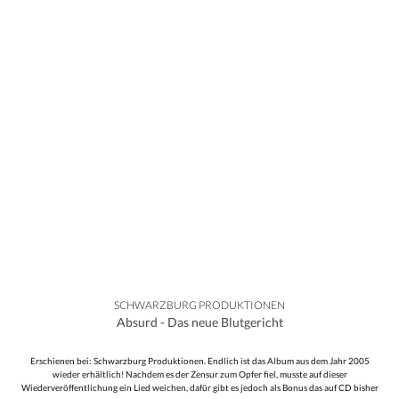
SCHWARZBURG PRODUKTIONEN
Absurd - Das neue Blutgericht
Erschienen bei: Schwarzburg Produktionen. Endlich ist das Album aus dem Jahr 2005
wieder erhältlich! Nachdem es der Zensur zum Opfer fiel, musste auf dieser
Wiederveröffentlichung ein Lied weichen, dafür gibt es jedoch als Bonus das auf CD bisher