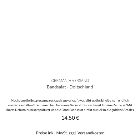
GERMANIA VERSAND
Bandsalat - Doitschland
Nachdem die Erstpressung ruckzuck ausverkauft war, gibt es die Scheibe nun endlich
wieder. Ranhalten!Erschienen bei: Germania Versand. Bist du bereit für eine Zeitreise? Mit
ihrem Debütalbum katapultiert uns die Band Bandsalat direkt zurück in die goldene Ära des
deutschen Skinhead-Rocks. Vergiss polierte Studio-Produktionen und politisch korrekten
14,50 €
Regulärer Preis:
Einheitsbrei. Dieses Album ist eine kompromisslose Hommage an den rohen,
ungeschliffenen Sound der 80er und 90er Jahre. Wer Bands wie Endstufe, Störkraft oder
Freikorps im Schrank hat, wird diesen Sound lieben: Laut, direkt und ohne Entschuldigung.
Preise inkl. MwSt. zzgl. Versandkosten
Die Musik fungiert hier als Zeitmaschine, es ist der Sound von geschnürten Stiefeln und
einem Zusammenhalt, der keine Kompromisse kennt. Ein Bollwerk gegen den