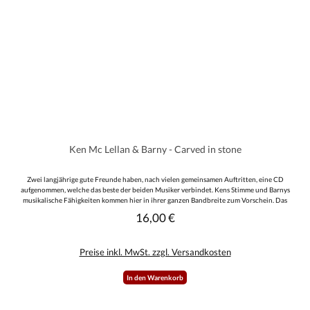
Ken Mc Lellan & Barny - Carved in stone
Zwei langjährige gute Freunde haben, nach vielen gemeinsamen Auftritten, eine CD
aufgenommen, welche das beste der beiden Musiker verbindet. Kens Stimme und Barnys
musikalische Fähigkeiten kommen hier in ihrer ganzen Bandbreite zum Vorschein. Das
Album ist zum Großteil rockig gehalten aber ebenso werden einfühlsame Balladen geboten,
16,00 €
Regulärer Preis:
wie man es von den Beiden gewöhnt ist. 10 gemeinsame Lieder sind es gewurden und als
Bonus gibt es zwei Lieder wo Barny singt, so das insgesamt 12 Titel keine Langeweile
aufkommen lassen. Ein 12seitiges Beiheft, mit allen Texten und Bildern rundet die Scheibe
Preise inkl. MwSt. zzgl. Versandkosten
ab. GERMAN - BRITISH - BROTHERHOOD!!!
In den Warenkorb