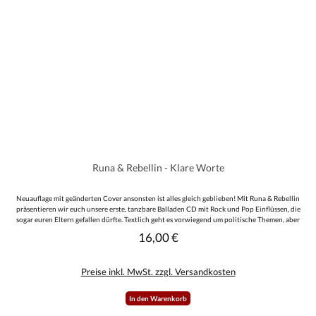
Runa & Rebellin - Klare Worte
Neuauflage mit geänderten Cover ansonsten ist alles gleich geblieben! Mit Runa & Rebellin
präsentieren wir euch unsere erste, tanzbare Balladen CD mit Rock und Pop Einflüssen, die
sogar euren Eltern gefallen dürfte. Textlich geht es vorwiegend um politische Themen, aber
auch Lieder über Freundschaften, Traditionen, Werte und Heimatverbundenheit kommen
16,00 €
Regulärer Preis:
nicht zu kurz. Dabei sind es vor allem die Lieder mit mahnendem Charakter, welche heraus
stechen, da man sich hierbei gesangliche Unterstützung von Thronvolk ins Boot geholt hat.
Zu dem poppigem Potpourri, kommt ein klassischer 12 Seiter als Booklet mit allen Texten.
Preise inkl. MwSt. zzgl. Versandkosten
Wer mal über den Rac’n’Roll-Tellerrand hinaus schauen möchte, kann hier bedenkenlos bei
diesem mutigen Werk zuschlagen.
In den Warenkorb