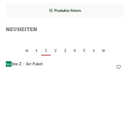
Produkte filtern
NEUHEITEN
Seite
Seite
Seite
Seite
Seite
1
2
3
4
5
Neu