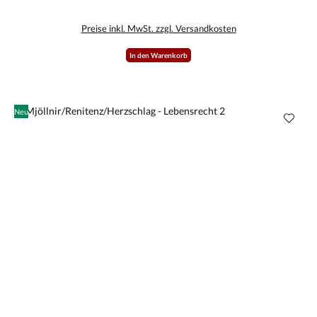
gegeben. Zudem hat man bei dem einen oder anderen Lied gezeigt, dass man seinen Humor
auch in diesen Zeiten nicht verlieren sollte. Über manche Dinge, die in diesem Land
Preise inkl. MwSt. zzgl. Versandkosten
geschehen, kann man nur noch grinsend den Kopf schütteln! „Ungebrochen“ zeigt, die Band
ist noch voll da und voller Tatendrang! Passend dazu gibt sich Marko von Oidoxie mit einem
passenden Gastbeitrag noch die Ehre. Dazu kommt ein modernes und wirklich schön
In den Warenkorb
anzusehendes Artwork mit einem 16-seitigem Booklet, welches von KGxPR Media gestaltet
wurde.
Neu