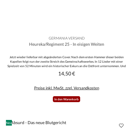
GERMANIA VERSAND
Heureka/Regiment 25 - In eisigen Weiten
Jetzt wieder lieferbar mit abgeänderten Cover. Nach dem ersten Hammer dieser beiden
Kapellen folgt nun der zweite Streich des Gemeinschaftswerkes. In 12 Lieder mit einer
Spielzeit von 52 Minuten wird ein historischer Exkurs an die Ostfront unternommen. Und
so werden Persönlichkeiten wie Hans-Ulrich Rudel, aber auch die Kriegsschauplätze von
14,50 €
Regulärer Preis:
Minsk, Demjansk, Stalingrad, Kursk, Kurland und anderen besungen. Musikalisch ist die CD,
wie nicht anders zu erwarten, wieder absolut top geworden! Gesanglich werden die beiden
immer besser und wurden noch von Frei & Stolz sowie von Damengesang unterstützt. Klare
Preise inkl. MwSt. zzgl. Versandkosten
Kaufempfehlung!!!
In den Warenkorb
Neu