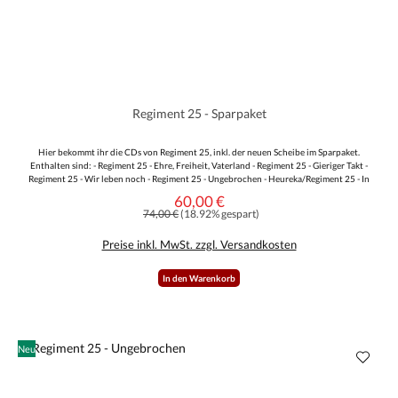
Regiment 25 - Sparpaket
Hier bekommt ihr die CDs von Regiment 25, inkl. der neuen Scheibe im Sparpaket.
Enthalten sind: - Regiment 25 - Ehre, Freiheit, Vaterland - Regiment 25 - Gieriger Takt -
Regiment 25 - Wir leben noch - Regiment 25 - Ungebrochen - Heureka/Regiment 25 - In
eisigen Weiten
60,00 €
Verkaufspreis:
Regulärer Preis:
74,00 €
(18.92% gespart)
Preise inkl. MwSt. zzgl. Versandkosten
In den Warenkorb
Neu