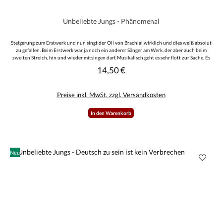
Unbeliebte Jungs - Phänomenal
Steigerung zum Erstwerk und nun singt der Oli von Brachial wirklich und dies weiß absolut
zu gefallen. Beim Erstwerk war ja noch ein anderer Sänger am Werk, der aber auch beim
zweiten Streich, hin und wieder mitsingen darf. Musikalisch geht es sehr flott zur Sache. Es
werden ganze 13 Lieder, auf einer Spiellänge von ca. 50 Minuten geboten und ich kann Euch
14,50 €
Regulärer Preis:
versprechen, da kommt keine lange Weile auf. Professionell im Text und Ton. Die
Aufmachung kommt mit dem üblichen Beiheft (Fotos, Liedbeschreibung, Grüße etc.) in
einem schönen CD Box-Pappschuber, limitiert auf handnummerierte 1000 Stück, zur
Preise inkl. MwSt. zzgl. Versandkosten
Geltung. Sieht schick aus. Gut nun, entweder ihr holt Euch das Teil oder lasst es.
In den Warenkorb
Neu