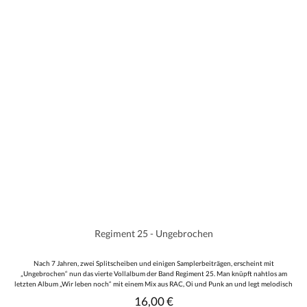
Regiment 25 - Ungebrochen
Nach 7 Jahren, zwei Splitscheiben und einigen Samplerbeiträgen, erscheint mit
„Ungebrochen“ nun das vierte Vollalbum der Band Regiment 25. Man knüpft nahtlos am
letzten Album „Wir leben noch“ mit einem Mix aus RAC, Oi und Punk an und legt melodisch
noch einen drauf! Auf den 12 Liedern widmet man sich dem eigenen Way of Life und zeigt
16,00 €
Regulärer Preis:
ganz klar, wo man politisch steht! Der Ohrwurmcharakter und Mitsingfaktor ist wieder voll