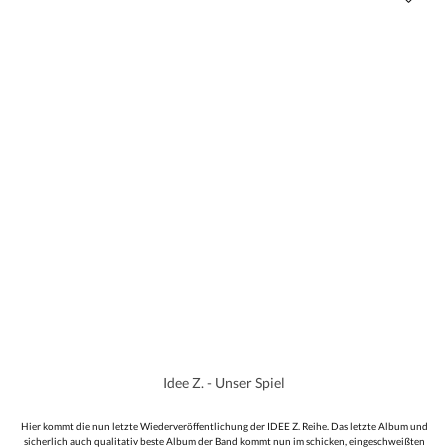
Idee Z. - Unser Spiel
Hier kommt die nun letzte Wiederveröffentlichung der IDEE Z. Reihe. Das letzte Album und
sicherlich auch qualitativ beste Album der Band kommt nun im schicken, eingeschweißten