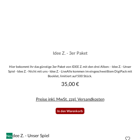
Idee Z. - 3er Paket
Hier bekommt ihr das günstige 3er Paket von IDEE Z. mit den drei Alben: - Idee Z. - Unser
Spiel - Idee Z. - Nicht mit uns - Idee Z. - LiveAlle kommen im eingeschweißtem DigiPack mit
Booklet, limitiert auf 500 Stück.
35,00 €
Regulärer Preis:
Preise inkl. MwSt. zzgl. Versandkosten
In den Warenkorb
Neu