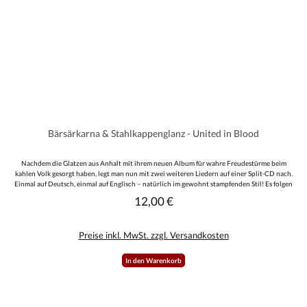
Bärsärkarna & Stahlkappenglanz - United in Blood
Nachdem die Glatzen aus Anhalt mit ihrem neuen Album für wahre Freudestürme beim
kahlen Volk gesorgt haben, legt man nun mit zwei weiteren Liedern auf einer Split-CD nach.
Einmal auf Deutsch, einmal auf Englisch – natürlich im gewohnt stampfenden Stil! Es folgen
zwei englischsprachige Titel der schwedischen Kultband, die bereits seit Anfang der
12,00 €
Regulärer Preis:
1990er-Jahre aktiv ist. Auch diese Songs lassen keine Wünsche offen und werden so
manchen Hörer positiv überraschen. Verpackt ist das Ganze in einem schicken Digipak
inklusive aller Texte und limitiert auf nur 333 handnummerierte Exemplare. In diesem
Preise inkl. MwSt. zzgl. Versandkosten
Sinne: „Ready – Aim – Fire“ … und wenn’s nur Elche sind!
In den Warenkorb