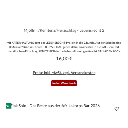
Mjöllnir/Renitenz/Herzschlag - Lebensrecht 2
Mit ARTERHALTUNG geht das LEBENSRECHT-Projekt in die 2.Runde. Auf der Scheibe sind
3 Musiker/Bands zu hören. HERZSCHLAG gehen dabei am ehesten in die RAC-Ecke, mit
metallischem Einschlag. RENITENZ liefern wie bestellt und gewünscht BALLADENROCK
mit schönen Melodien. MJÖLLNIR bleiben auch hier wieder ihren METAL-Wurzeln und Riffs
16,00 €
Regulärer Preis:
treu. 10 Lieder auf diesem Album bieten für jeden Geschmack etwas. Eine musikalische
Zusammenarbeit dreier Bands die sich hören lassen kann und auch sicher ihre Fortsetzung
finden wird!
Preise inkl. MwSt. zzgl. Versandkosten
In den Warenkorb
Neu