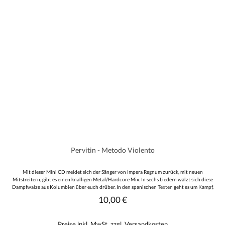
Pervitin - Metodo Violento
Mit dieser Mini CD meldet sich der Sänger von Impera Regnum zurück, mit neuen
Mitstreitern, gibt es einen knalligen Metal/Hardcore Mix. In sechs Liedern wälzt sich diese
Dampfwalze aus Kolumbien über euch drüber. In den spanischen Texten geht es um Kampf,
einen gesunden Lebensstil und die Ertüchtigung des Körpers. Spielerisch wieder oberstes
10,00 €
Regulärer Preis:
Level, gibt es ordentlich Backenfutter. Das 16seitige Booklet, mit allen Texten und
passenden Bildern rundet das ganze perfekt ab.
Preise inkl. MwSt. zzgl. Versandkosten