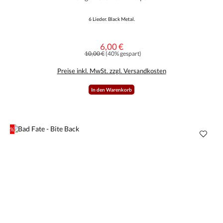
6 Lieder. Black Metal.
6,00 €
Verkaufspreis:
Regulärer Preis:
10,00 €
(40% gespart)
Preise inkl. MwSt. zzgl. Versandkosten
In den Warenkorb
%
Rabatt