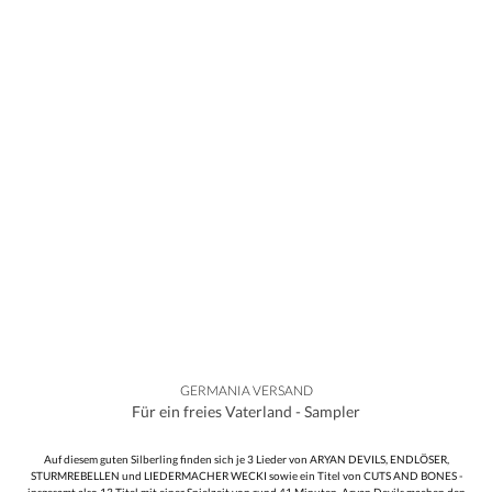
GERMANIA VERSAND
Für ein freies Vaterland - Sampler
Auf diesem guten Silberling finden sich je 3 Lieder von ARYAN DEVILS, ENDLÖSER,
STURMREBELLEN und LIEDERMACHER WECKI sowie ein Titel von CUTS AND BONES -