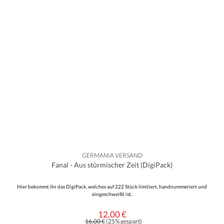
GERMANIA VERSAND
Fanal - Aus stürmischer Zeit (DigiPack)
Hier bekommt ihr das DigiPack, welches auf 222 Stück limitiert, handnummeriert und
eingeschweißt ist.
12,00 €
Verkaufspreis:
Regulärer Preis:
16,00 €
(25% gespart)