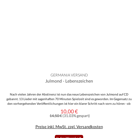
GERMANIA VERSAND
Julmond - Lebenszeichen
Nach vielen Jahren der Abstinenz ist nun das neue Lebenszeichen von Julmond auf CD
gebannt. 13 Lieder mit sagenhaften 70 Minuten Spielzeit sind es geworden. Im Gegensatz zu
den vorhergehenden Veröffentlichungen ist hier ein klarer Schritt nach vorn zu hören - ob
von der Studioqualität oder den Instrumentalen Eigenschaften. Es wird in verschiedenen
10,00 €
Verkaufspreis:
Tonlagen gesungen und auch eine Frauenstimme sorgt stellenweise für Abwechslung.
Regulärer Preis:
14,50 €
(31.03% gespart)
Musikalisch geht es diesmal auch ein wenig Metallastig zur Sache, aber auch die
Balladeneigenschaften wurden nicht außer Acht gelassen. Das ganze kommt einem 16-
Preise inkl. MwSt. zzgl. Versandkosten
seitigen Liederbuch daher.