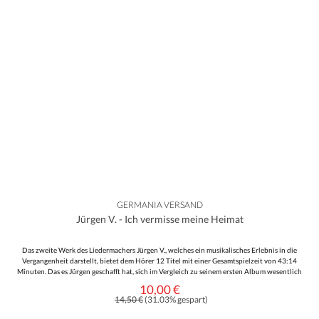
GERMANIA VERSAND
Jürgen V. - Ich vermisse meine Heimat
Das zweite Werk des Liedermachers Jürgen V., welches ein musikalisches Erlebnis in die
Vergangenheit darstellt, bietet dem Hörer 12 Titel mit einer Gesamtspielzeit von 43:14
Minuten. Das es Jürgen geschafft hat, sich im Vergleich zu seinem ersten Album wesentlich
zu verbessern, fällt dem Hörer sofort auf. Die Gitarre dient als Hauptinstrument und wird
10,00 €
Verkaufspreis:
teilweise von zahlreichen Streichern, Klavier und Schlagzeug begleitet. Textlich verarbeitet
Regulärer Preis:
14,50 €
(31.03% gespart)
er mit seiner feinen und einprägsamen Stimme die Vergangenheit wie das Schlesier Land
oder die Bombenangriffe auf Dresden. Mit dieser CD kann man Jürgen nun im oberen