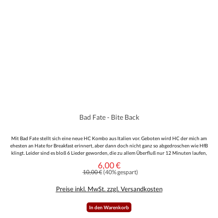
Bad Fate - Bite Back
Mit Bad Fate stellt sich eine neue HC Kombo aus Italien vor. Geboten wird HC der mich am
ehesten an Hate for Breakfast erinnert, aber dann doch nicht ganz so abgedroschen wie HfB
klingt. Leider sind es bloß 6 Lieder geworden, die zu allem Überfluß nur 12 Minuten laufen,
aber es ist eben HC. Ansonsten gutes Teil und für den Italo HC Liebhaber definitiv nen
6,00 €
Verkaufspreis:
Pflichtkauf!
Regulärer Preis:
10,00 €
(40% gespart)
Preise inkl. MwSt. zzgl. Versandkosten
In den Warenkorb