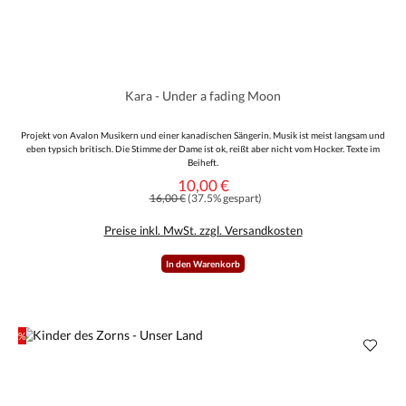
Kara - Under a fading Moon
Projekt von Avalon Musikern und einer kanadischen Sängerin. Musik ist meist langsam und
eben typsich britisch. Die Stimme der Dame ist ok, reißt aber nicht vom Hocker. Texte im
Beiheft.
10,00 €
Verkaufspreis:
Regulärer Preis:
16,00 €
(37.5% gespart)
Preise inkl. MwSt. zzgl. Versandkosten
In den Warenkorb
%
Rabatt