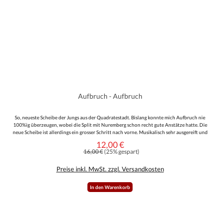
Aufbruch - Aufbruch
So, neueste Scheibe der Jungs aus der Quadratestadt. Bislang konnte mich Aufbruch nie
100%ig überzeugen, wobei die Split mit Nuremberg schon recht gute Anstätze hatte. Die
neue Scheibe ist allerdings ein grosser Schritt nach vorne. Musikalisch sehr ausgereift und
auch textlich sehr durchdacht und sozialkritisch.Gute Rockmusik mit leichtem Metal
12,00 €
Verkaufspreis:
Einschlag. Macht man auf jeden Fall nichts falsch.
Regulärer Preis:
16,00 €
(25% gespart)
Preise inkl. MwSt. zzgl. Versandkosten
In den Warenkorb