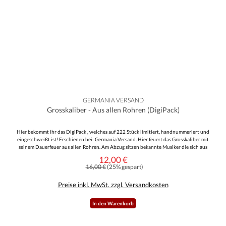
GERMANIA VERSAND
Grosskaliber - Aus allen Rohren (DigiPack)
Hier bekommt ihr das DigiPack , welches auf 222 Stück limitiert, handnummeriert und
eingeschweißt ist! Erschienen bei: Germania Versand. Hier feuert das Grosskaliber mit
seinem Dauerfeuer aus allen Rohren. Am Abzug sitzen bekannte Musiker die sich aus
anderen Bands rekrutiert haben lassen und nun 11 Lieder wie Panzerfäuste einschlagen
12,00 €
Verkaufspreis:
lassen. Musikalisch sehr druckvoll und rundum gelungen und die Stimme geht auch in
Regulärer Preis:
16,00 €
(25% gespart)
Ordnung. Textlich wird das Rad nicht neu erfunden, man bewegt sich im bekannten
Rahmen. Ein schickes, 12-seitiges Booklet rundet die Sache perfekt ab.
Preise inkl. MwSt. zzgl. Versandkosten
In den Warenkorb