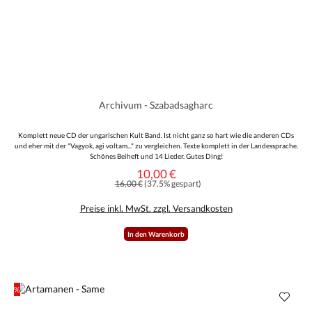
Archivum - Szabadsagharc
Komplett neue CD der ungarischen Kult Band. Ist nicht ganz so hart wie die anderen CDs
und eher mit der "Vagyok, agi voltam..." zu vergleichen. Texte komplett in der Landessprache.
Schönes Beiheft und 14 Lieder. Gutes Ding!
10,00 €
Verkaufspreis:
Regulärer Preis:
16,00 €
(37.5% gespart)
Preise inkl. MwSt. zzgl. Versandkosten
In den Warenkorb
%
Rabatt