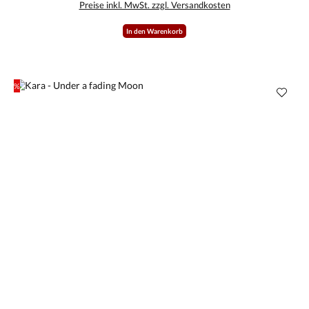
Preise inkl. MwSt. zzgl. Versandkosten
Bereich der Produktionen von Liedermachern ansiedeln und hoffen dass es nicht der letzte
Tonträger von ihm bleibt!
In den Warenkorb
%
Rabatt