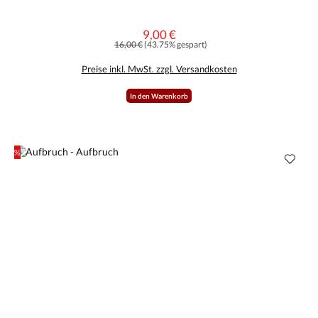
9,00 €
Verkaufspreis:
Regulärer Preis:
16,00 €
(43.75% gespart)
Preise inkl. MwSt. zzgl. Versandkosten
In den Warenkorb
%
Rabatt