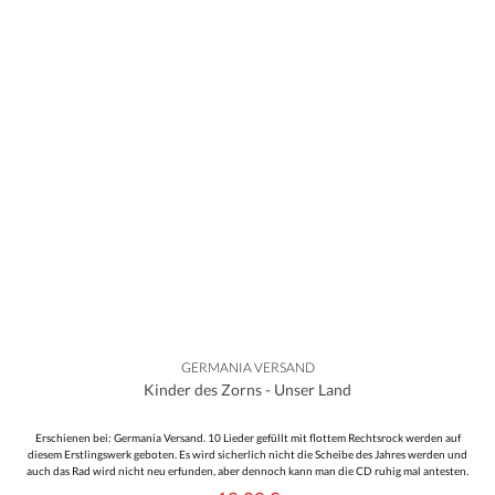
GERMANIA VERSAND
Kinder des Zorns - Unser Land
Erschienen bei: Germania Versand. 10 Lieder gefüllt mit flottem Rechtsrock werden auf
diesem Erstlingswerk geboten. Es wird sicherlich nicht die Scheibe des Jahres werden und
auch das Rad wird nicht neu erfunden, aber dennoch kann man die CD ruhig mal antesten.
Stimmlich erinnert der recht klare Gesang ein wenig an "Die Vollstrecker", jedoch um einiges