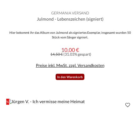
GERMANIA VERSAND
Julmond - Lebenszeichen (signiert)
Hier bekommt ihr das Album von Julmond als signiertes Exemplar, insgesamt wurden 50
Stück vom Sänger signiert.
10,00 €
Verkaufspreis:
Regulärer Preis:
14,50 €
(31.03% gespart)
Preise inkl. MwSt. zzgl. Versandkosten
In den Warenkorb
%
Rabatt