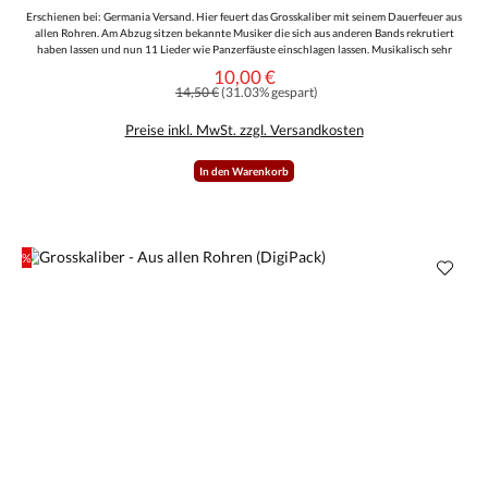
Erschienen bei: Germania Versand. Hier feuert das Grosskaliber mit seinem Dauerfeuer aus
allen Rohren. Am Abzug sitzen bekannte Musiker die sich aus anderen Bands rekrutiert
haben lassen und nun 11 Lieder wie Panzerfäuste einschlagen lassen. Musikalisch sehr
druckvoll und rundum gelungen und die Stimme geht auch in Ordnung. Textlich wird das
10,00 €
Verkaufspreis:
Rad nicht neu erfunden, man bewegt sich im bekannten Rahmen. Ein schickes, 12-seitiges
Regulärer Preis:
14,50 €
(31.03% gespart)
Booklet rundet die Sache perfekt ab. Für die Sammler gibt es ein DigiPack, welches auf 222
Stück limitiert, handnummeriert und eingeschweißt ist.
Preise inkl. MwSt. zzgl. Versandkosten
In den Warenkorb
%
Rabatt