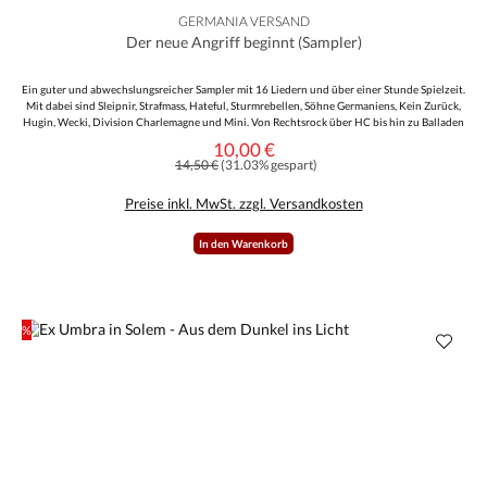
GERMANIA VERSAND
Der neue Angriff beginnt (Sampler)
Ein guter und abwechslungsreicher Sampler mit 16 Liedern und über einer Stunde Spielzeit.
Mit dabei sind Sleipnir, Strafmass, Hateful, Sturmrebellen, Söhne Germaniens, Kein Zurück,
Hugin, Wecki, Division Charlemagne und Mini. Von Rechtsrock über HC bis hin zu Balladen
ist alles mit enthalten und somit sollte für jeden was dabei sein. Der Angriff beginnt...
10,00 €
Verkaufspreis:
Regulärer Preis:
14,50 €
(31.03% gespart)
Preise inkl. MwSt. zzgl. Versandkosten
In den Warenkorb
%
Rabatt