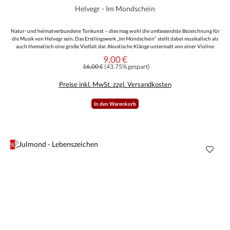
Helvegr - Im Mondschein
Natur- und heimatverbundene Tonkunst – dies mag wohl die umfassendste Bezeichnung für
die Musik von Helvegr sein. Das Erstlingswerk „Im Mondschein“ stellt dabei musikalisch als
auch thematisch eine große Vielfalt dar. Akustische Klänge untermalt von einer Violine
treffen auf das hämmernde Schlagwerk von Gastmusiker Manuel Di Camillo (Equilibrium).
9,00 €
Verkaufspreis:
Die Texte hingegen beschwören den Zusammenhalt einer Gemeinschaft, regen den Hörer
Regulärer Preis:
16,00 €
(43.75% gespart)
zum Nachdenken an oder laden einfach nur zum Mitgrölen sein. Letztlich muss aber jeder
selbst herausfinden, was sich für ihn „Im Mondschein“ verbirgt.
Preise inkl. MwSt. zzgl. Versandkosten
In den Warenkorb
%
Rabatt