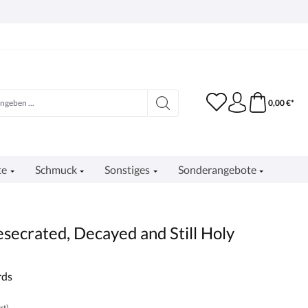
0,00 €*
te
Schmuck
Sonstiges
Sonderangebote
esecrated, Decayed and Still Holy
rds
rt)