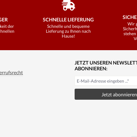
SICHE
ER
SCHNELLE LIEFERUNG
Wir 
keit der
Schnelle und bequeme
Sicherh
chnellen
Lieferung zu Ihnen nach
stehen 
Hause!
V
JETZT UNSEREN NEWSLET
ABONNIEREN:
rrufsrecht
Jetzt abonnieren