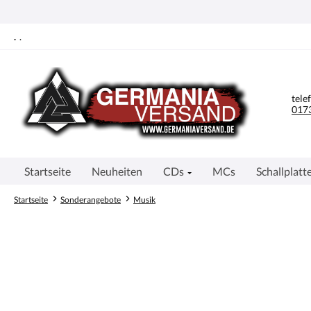
springen
Zur Hauptnavigation springen
.
.
tele
0173
Startseite
Neuheiten
CDs
MCs
Schallplatt
Startseite
Sonderangebote
Musik