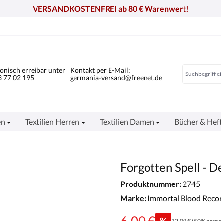
VERSANDKOSTENFREI ab 80 € Warenwert!
fonisch erreibar unter
Kontakt per E-Mail:
 77 02 195
germania-versand@freenet.de
en
Textilien Herren
Textilien Damen
Bücher & Hef
Forgotten Spell - D
Produktnummer:
2745
Marke:
Immortal Blood Reco
6,00 €
%
12,00 €
(50% gespa