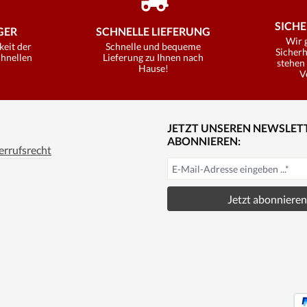
SICHE
ER
SCHNELLE LIEFERUNG
Wir 
keit der
Schnelle und bequeme
Sicherh
chnellen
Lieferung zu Ihnen nach
stehen 
Hause!
V
JETZT UNSEREN NEWSLET
ABONNIEREN:
rrufsrecht
Jetzt abonnieren