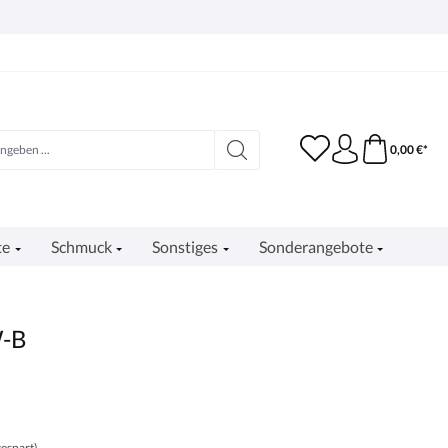
0,00 €*
te
Schmuck
Sonstiges
Sonderangebote
W-B
espart)