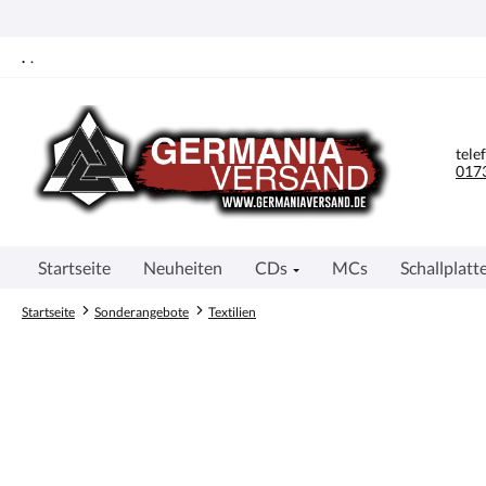
springen
Zur Hauptnavigation springen
.
.
tele
0173
Startseite
Neuheiten
CDs
MCs
Schallplatt
Startseite
Sonderangebote
Textilien