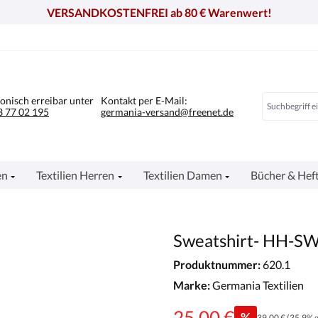
VERSANDKOSTENFREI ab 80 € Warenwert!
fonisch erreibar unter
Kontakt per E-Mail:
 77 02 195
germania-versand@freenet.de
en
Textilien Herren
Textilien Damen
Bücher & Hef
Sweatshirt- HH-S
Produktnummer:
620.1
Marke:
Germania Textilien
25,00 €
%
39,00 €
(35.9% g