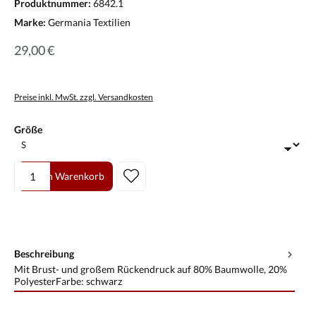
Produktnummer:
6842.1
Marke:
Germania Textilien
29,00 €
Preise inkl. MwSt. zzgl. Versandkosten
auswählen
Größe
Produkt Anzahl: Gib den gewünschten Wert ein oder benutze die Scha
In den Warenkorb
Beschreibung
Mit Brust- und großem Rückendruck auf 80% Baumwolle, 20%
PolyesterFarbe: schwarz