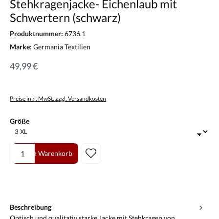
Stehkragenjacke- Eichenlaub mit
Schwertern (schwarz)
Produktnummer:
6736.1
Marke:
Germania Textilien
49,99 €
Preise inkl. MwSt. zzgl. Versandkosten
auswählen
Größe
Produkt Anzahl: Gib den gewünschten Wert ein oder benutze die Scha
In den Warenkorb
Beschreibung
Optisch und qualitativ starke Jacke mit Stehkragen von