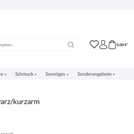
0,00 €*
te
Schmuck
Sonstiges
Sonderangebote
warz/kurzarm
 gespart)