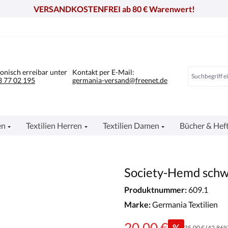
VERSANDKOSTENFREI ab 80 € Warenwert!
fonisch erreibar unter
Kontakt per E-Mail:
 77 02 195
germania-versand@freenet.de
en
Textilien Herren
Textilien Damen
Bücher & Hef
Society-Hemd sch
Produktnummer:
609.1
Marke:
Germania Textilien
20,00 €
%
35,00 €
(42.86%