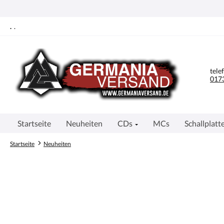
springen
Zur Hauptnavigation springen
.
.
tele
0173
Startseite
Neuheiten
CDs
MCs
Schallplatt
Startseite
Neuheiten