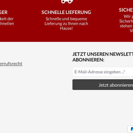
SICHE
ER
SCHNELLE LIEFERUNG
Wir 
keit der
Schnelle und bequeme
Sicherh
chnellen
Lieferung zu Ihnen nach
stehen 
Hause!
V
JETZT UNSEREN NEWSLET
ABONNIEREN:
rrufsrecht
Jetzt abonnieren