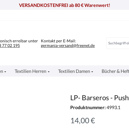
VERSANDKOSTENFREI ab 80 € Warenwert!
fonisch erreibar unter
Kontakt per E-Mail:
 77 02 195
germania-versand@freenet.de
en
Textilien Herren
Textilien Damen
Bücher & Hef
LP- Barseros - Pus
Produktnummer:
4993.1
14,00 €