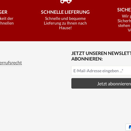
SICHE
ER
SCHNELLE LIEFERUNG
Wir 
keit der
Schnelle und bequeme
Sicherh
chnellen
Lieferung zu Ihnen nach
stehen 
Hause!
V
JETZT UNSEREN NEWSLET
ABONNIEREN:
rrufsrecht
Jetzt abonnieren