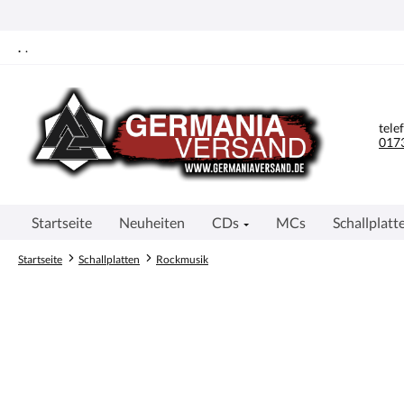
springen
Zur Hauptnavigation springen
.
.
tele
0173
Startseite
Neuheiten
CDs
MCs
Schallplatt
Startseite
Schallplatten
Rockmusik