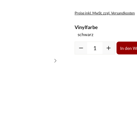
Preise inkl. MwSt. zzgl. Versandkosten
auswählen
Vinylfarbe
Produkt Anzahl: Gib den gewüns
In den 