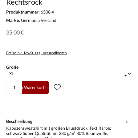
Rechtsrock
Produktnummer:
6508.4
Marke:
Germania Versand
35,00 €
Preise inkl. MwSt. zzgl. Versandkosten
auswählen
Größe
Produkt Anzahl: Gib den gewünschten Wert ein oder benutze die Scha
In den Warenkorb
Beschreibung
Kapuzensweatshirt mit großen Brustdruck. Textilfarbe:
schwarz Super Qualität mit 280 g/m² 80% Baumwolle,