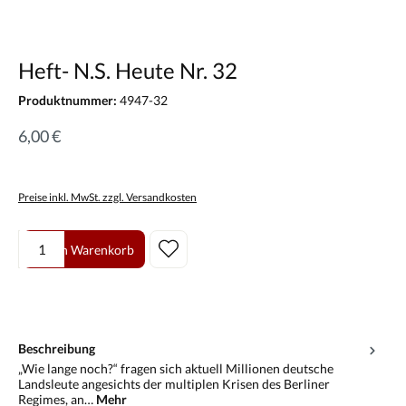
Heft- N.S. Heute Nr. 32
Produktnummer:
4947-32
6,00 €
Preise inkl. MwSt. zzgl. Versandkosten
Produkt Anzahl: Gib den gewünschten Wert ein oder benutze die Scha
In den Warenkorb
Beschreibung
„Wie lange noch?“ fragen sich aktuell Millionen deutsche
Landsleute angesichts der multiplen Krisen des Berliner
Regimes, an…
Mehr