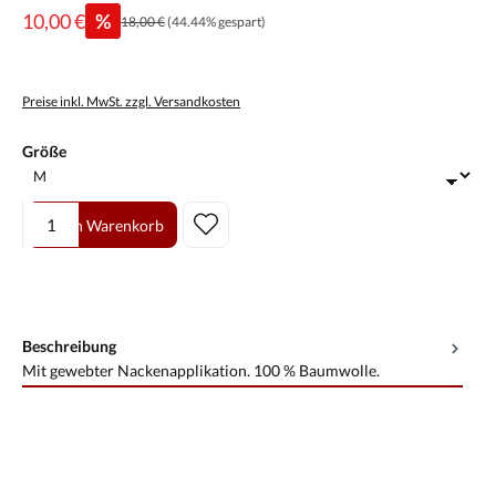
10,00 €
%
18,00 €
(44.44% gespart)
Preise inkl. MwSt. zzgl. Versandkosten
auswählen
Größe
Produkt Anzahl: Gib den gewünschten Wert ein oder benutze die Scha
In den Warenkorb
Beschreibung
Mit gewebter Nackenapplikation. 100 % Baumwolle.