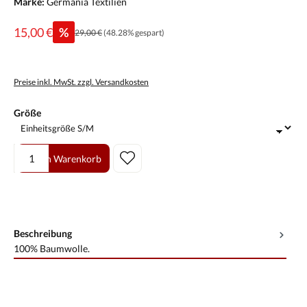
Marke:
Germania Textilien
15,00 €
%
29,00 €
(48.28% gespart)
Preise inkl. MwSt. zzgl. Versandkosten
auswählen
Größe
Produkt Anzahl: Gib den gewünschten Wert ein oder benutze die Scha
In den Warenkorb
Beschreibung
100% Baumwolle.