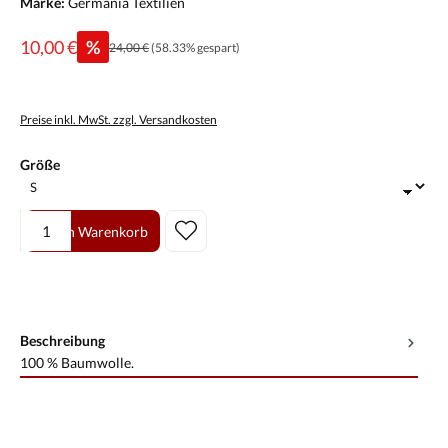
Marke:
Germania Textilien
10,00 €
%
24,00 €
(58.33% gespart)
Preise inkl. MwSt. zzgl. Versandkosten
auswählen
Größe
Produkt Anzahl: Gib den gewünschten Wert ein oder benutze die Scha
In den Warenkorb
Beschreibung
100 % Baumwolle.