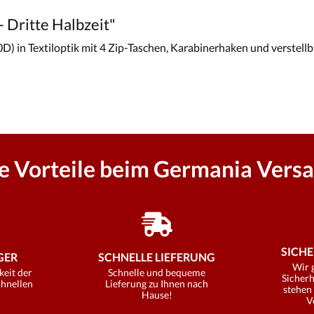
 Dritte Halbzeit"
) in Textiloptik mit 4 Zip-Taschen, Karabinerhaken und verstell
re Vorteile beim Germania Versa
SICHE
ER
SCHNELLE LIEFERUNG
Wir 
keit der
Schnelle und bequeme
Sicherh
chnellen
Lieferung zu Ihnen nach
stehen 
Hause!
V