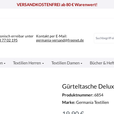
VERSANDKOSTENFREI ab 80 € Warenwert!
fonisch erreibar unter
Kontakt per E-Mail:
 77 02 195
germania-versand@freenet.de
en
Textilien Herren
Textilien Damen
Bücher & Hef
Gürteltasche Delux
Produktnummer:
6854
Marke:
Germania Textilien
19,90 €