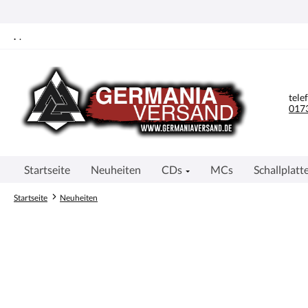
springen
Zur Hauptnavigation springen
.
.
tele
0173
Startseite
Neuheiten
CDs
MCs
Schallplatt
Startseite
Neuheiten