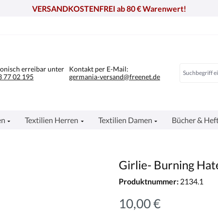
VERSANDKOSTENFREI ab 80 € Warenwert!
fonisch erreibar unter
Kontakt per E-Mail:
 77 02 195
germania-versand@freenet.de
en
Textilien Herren
Textilien Damen
Bücher & Hef
Girlie- Burning Hate
Produktnummer:
2134.1
10,00 €