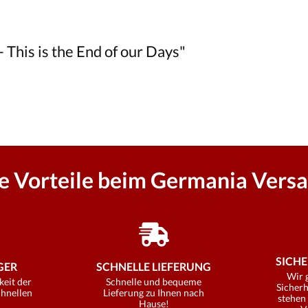
 This is the End of our Days"
re Vorteile beim Germania Versa
SICHE
ER
SCHNELLE LIEFERUNG
Wir 
keit der
Schnelle und bequeme
Sicherh
chnellen
Lieferung zu Ihnen nach
stehen 
Hause!