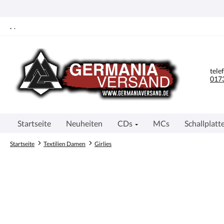
springen
Zur Hauptnavigation springen
.
.
tele
0173
Startseite
Neuheiten
CDs
MCs
Schallplatt
Startseite
Textilien Damen
Girlies