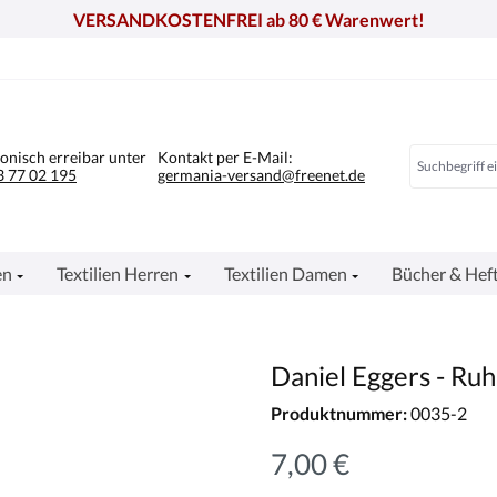
VERSANDKOSTENFREI ab 80 € Warenwert!
fonisch erreibar unter
Kontakt per E-Mail:
 77 02 195
germania-versand@freenet.de
en
Textilien Herren
Textilien Damen
Bücher & Hef
Daniel Eggers - Ru
Produktnummer:
0035-2
7,00 €