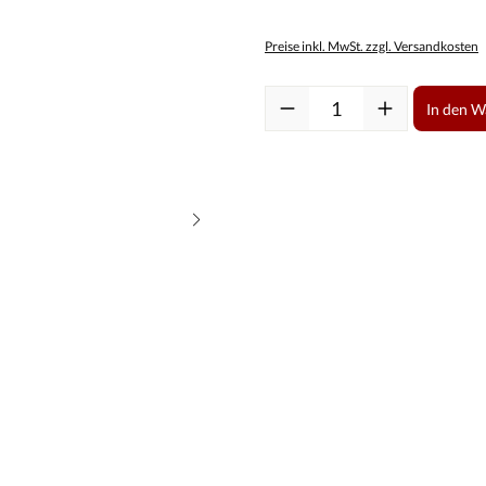
Preise inkl. MwSt. zzgl. Versandkosten
Produkt Anzahl: Gib den gewüns
In den 