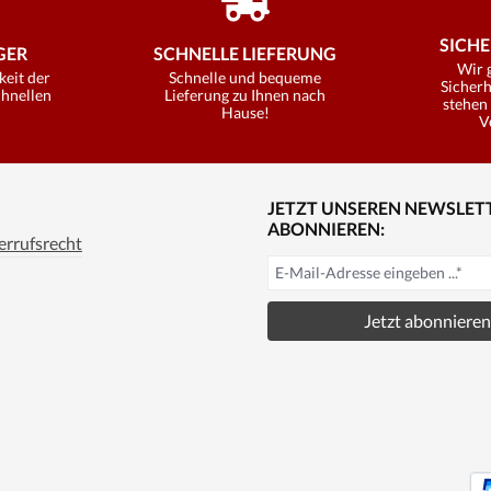
SICHE
ER
SCHNELLE LIEFERUNG
Wir 
keit der
Schnelle und bequeme
Sicherh
chnellen
Lieferung zu Ihnen nach
stehen 
Hause!
V
JETZT UNSEREN NEWSLET
ABONNIEREN:
rrufsrecht
Jetzt abonnieren