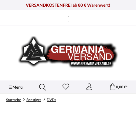
alt springen
VERSANDKOSTENFREI ab 80 € Warenwert!
.
.
Menü
0,00 €*
Startseite
Sonstiges
DVDs