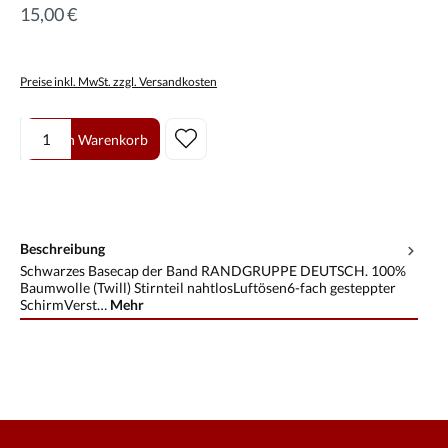
15,00 €
Preise inkl. MwSt. zzgl. Versandkosten
Produkt Anzahl: Gib den gewünschten Wert ein oder benutze die Scha
In den Warenkorb
Beschreibung
Schwarzes Basecap der Band RANDGRUPPE DEUTSCH. 100%
Baumwolle (Twill) Stirnteil nahtlosLuftösen6-fach gesteppter
SchirmVerst…
Mehr