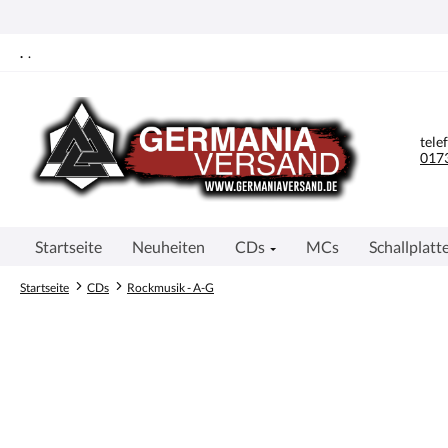
springen
Zur Hauptnavigation springen
.
.
tele
0173
Startseite
Neuheiten
CDs
MCs
Schallplatt
Startseite
CDs
Rockmusik - A-G