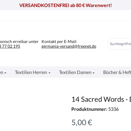
VERSANDKOSTENFREI ab 80 € Warenwert!
fonisch erreibar unter
Kontakt per E-Mail:
 77 02 195
germania-versand@freenet.de
en
Textilien Herren
Textilien Damen
Bücher & Hef
14 Sacred Words - 
Produktnummer:
5336
5,00 €