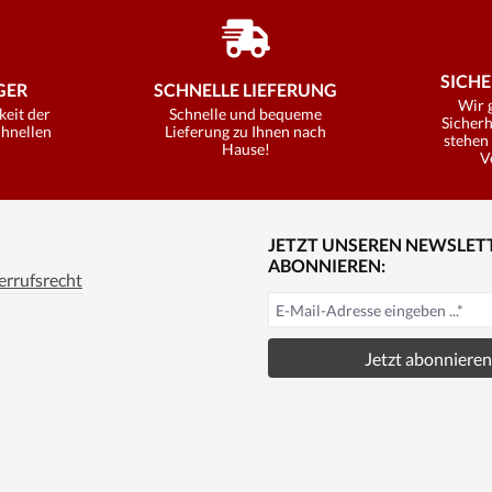
SICHE
ER
SCHNELLE LIEFERUNG
Wir 
keit der
Schnelle und bequeme
Sicherh
chnellen
Lieferung zu Ihnen nach
stehen 
Hause!
V
JETZT UNSEREN NEWSLET
ABONNIEREN:
rrufsrecht
Jetzt abonnieren