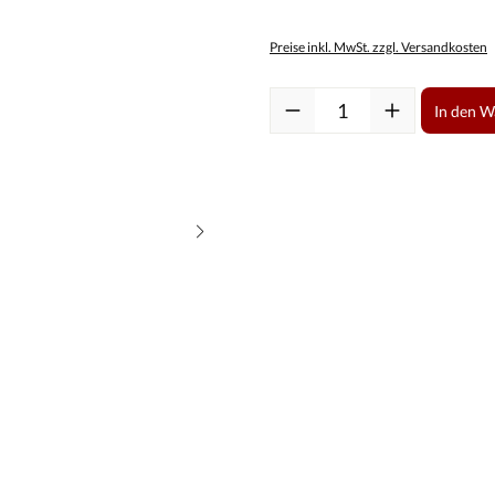
Preise inkl. MwSt. zzgl. Versandkosten
Produkt Anzahl: Gib den gewüns
In den 